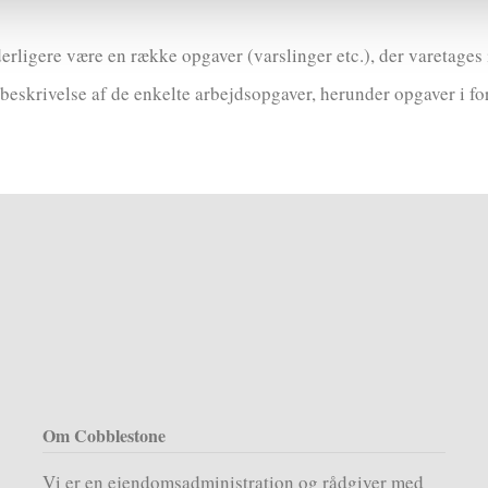
erligere være en række opgaver (varslinger etc.), der varetages i 
beskrivelse af de enkelte arbejdsopgaver, herunder opgaver i forh
Om Cobblestone
Vi er en ejendomsadministration og rådgiver med