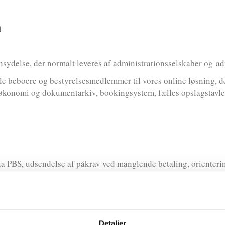
n
sydelse, der normalt leveres af administrationsselskaber og ad
e beboere og bestyrelsesmedlemmer til vores online løsning, de
 økonomi og dokumentarkiv, bookingsystem, fælles opslagstavle
a PBS, udsendelse af påkrav ved manglende betaling, orientering 
 udbetalinger og opbevaring af bilag i 5 år.
ulering af boligafgift og antennebidrag.
ri, kvartalsvis budgetkontrol og årlig fremsendelse af komplet 
Detaljer