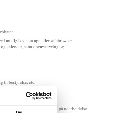
vokater.
r kan tilgås via en app eller webbrowser.
 og kalender, samt opgavestyring og
til bestyrelse, etc.
materiale til revisor med henblik på udarbejdelse
Om