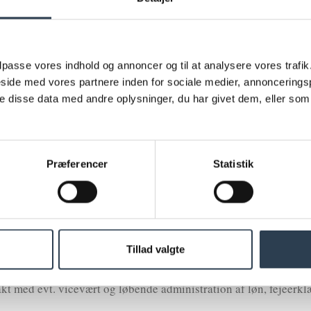
g/eller vand overfor beboerne.
aflytninger.
 tilpasse vores indhold og annoncer og til at analysere vores trafi
arbejde med bestyrelsen.
ide med vores partnere inden for sociale medier, annoncerings
 disse data med andre oplysninger, du har givet dem, eller som 
eferent.
ing til bestyrelsen, herunder telefonisk rådgivning fra advoka
Præferencer
Statistik
en og de enkelte lejligheder.
spedition af handler mod særskilt gebyr.
ang disse ikke skal rettes til bestyrelsen eller til vicevært/va
Tillad valgte
domsmæglerhenvendelser (i ejerforeninger).
akt med evt. vicevært og løbende administration af løn, fejeerkl