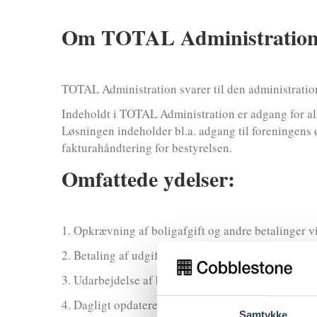
Om TOTAL Administratio
TOTAL Administration svarer til den administration
Indeholdt i TOTAL Administration er adgang for all
Løsningen indeholder bl.a. adgang til foreningens
fakturahåndtering for bestyrelsen.
Omfattede ydelser:
1. Opkrævning af boligafgift og andre betalinger vi
2. Betaling af udgifter, daglig bogføring af ind- og
3. Udarbejdelse af budget, herunder forslag til reg
4. Dagligt opdateret bogholderi via vores bogholde
Samtykke