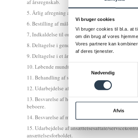
af årsregnskab.
5. Årlig afregning af forbrugsregnskab for varme o
Vi bruger cookies
6. Bestilling af måleraflæsning i forbindelse med fr
Vi bruger cookies til bl.a. at
7, Indkaldelse til ordinær generalforsamling i sam
om din brug af vores hjemmes
Vores partnere kan kombinere
8. Deltagelse i generalforsamling som dirigent og r
af deres tjenester.
9. Deltagelse i et årligt regnskabsmøde.
Samtykkevalg
10. Løbende mundtlig juridisk og økonomisk rådgivn
Nødvendig
11. Behandling af skadesager vedrørende ejendomm
12. Udarbejdelse af overdragelsesaftaler mv. og ek
13. Besvarelse af henvendelser fra beboere i det omf
beboere.
Afvis
14. Besvarelse af myndighedshenvendelser og ejen
15. Udarbejdelse af ansættelsesaftale/servicekontr
ansættelsesforholdet.