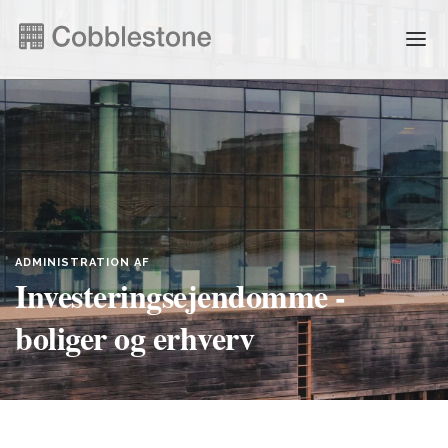
NYHEDER
EJENDOMSADMINISTRATION
ANDRE YDELSER
ADMINISTRATION AF
FAQ & SELVBETJENING
Investeringsejendomme -
boliger og erhverv
JOB
ENGLISH
PERSONDATA