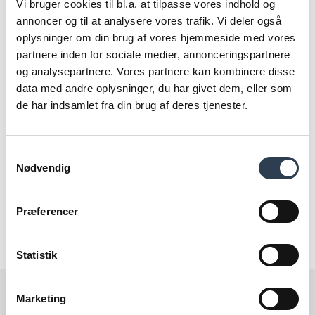
Vi bruger cookies til bl.a. at tilpasse vores indhold og
Flyttesyn
annoncer og til at analysere vores trafik. Vi deler også
Optimering og afregning af overskudslikviditet
oplysninger om din brug af vores hjemmeside med vores
Overvågning af lån i ejendomme
partnere inden for sociale medier, annonceringspartnere
og analysepartnere. Vores partnere kan kombinere disse
Juridisk rådgivning
data med andre oplysninger, du har givet dem, eller som
Driftsoptimering og rådgivning omkring udvikling af
de har indsamlet fra din brug af deres tjenester.
ejendommen ved en Technical Manager
Byggeteknisk rådgivning i forbindelse med
ombygninger og renoveringer, modernisering af lejemål
Samtykkevalg
mv.
Nødvendig
Lønudbetaling til evt. ansatte og udarbejdelse af
ansættelseskontrakter mv.
Præferencer
Statistik
Marketing