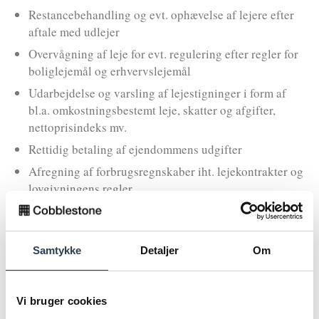
Restancebehandling og evt. ophævelse af lejere efter
aftale med udlejer
Overvågning af leje for evt. regulering efter regler for
boliglejemål og erhvervslejemål
Udarbejdelse og varsling af lejestigninger i form af
bl.a. omkostningsbestemt leje, skatter og afgifter,
nettoprisindeks mv.
Rettidig betaling af ejendommens udgifter
Afregning af forbrugsregnskaber iht. lejekontrakter og
lovgivningens regler
Dertil kan der træffes nærmere aftale om bl.a. følgende
Samtykke
Detaljer
Om
ydelser:
Håndtering af henvendelser fra lejere, myndigheder,
Vi bruger cookies
forsyningsvirksomheder og faste leverandører mv.