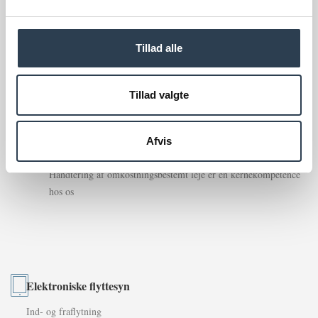
Særlige kompetencer
Tillad alle
Administration af boligudlejningsejendomme og erhvervsejendomme
kræver særlige kompetencer og gode systemer.
Tillad valgte
Afvis
Omkostningsbestemt leje
Håndtering af omkostningsbestemt leje er en kernekompetence
hos os
Elektroniske flyttesyn
Ind- og fraflytning