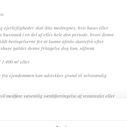
es:
og ejerlejligheder skal ikke medregnes, hvis huset eller
nes husstand i en del af eller hele den periode, hvori denne
t betingelserne for at kunne afstås skattefrit efter
eshuse gælder denne fritagelse dog kun, såfremt
1.400 m² eller
ke fra ejendommen kan udstykkes grund til selvstændig
vil medføre væsentlig værdiforringelse af restarealet eller
sejendomme og lign., som ejeren eller dennes husstand har
n periode, hvori denne har ejet ejendommen, og hvor