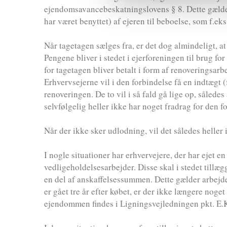
ejendomsavancebeskatningslovens § 8. Dette gælder 
har været benyttet) af ejeren til beboelse, som f.ek
Når tagetagen sælges fra, er det dog almindeligt, 
Pengene bliver i stedet i ejerforeningen til brug fo
for tagetagen bliver betalt i form af renoveringsarb
Erhvervsejerne vil i den forbindelse få en indtægt (
renoveringen. De to vil i så fald gå lige op, således
selvfølgelig heller ikke har noget fradrag for den f
Når der ikke sker udlodning, vil det således heller
I nogle situationer har erhvervejere, der har ejet en 
vedligeholdelsesarbejder. Disse skal i stedet til
en del af anskaffelsessummen. Dette gælder arbejder a
er gået tre år efter købet, er der ikke længere noge
ejendommen findes i Ligningsvejledningen pkt. E.K