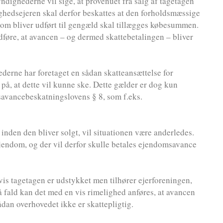
yndighederne vil sige, at provenuet fra salg af tagetagen
ighedsejeren skal derfor beskattes at den forholdsmæssige
 som bliver udført til gengæld skal tillægges købesummen.
edføre, at avancen – og dermed skattebetalingen – bliver
derne har foretaget en sådan skatteansættelse for
å, at dette vil kunne ske. Dette gælder er dog kun
omsavancebeskatningslovens § 8, som f.eks.
, inden den bliver solgt, vil situationen være anderledes.
jendom, og der vil derfor skulle betales ejendomsavance
vis tagetagen er udstykket men tilhører ejerforeningen,
 så fald kan det med en vis rimelighed anføres, at avancen
ådan overhovedet ikke er skattepligtig.