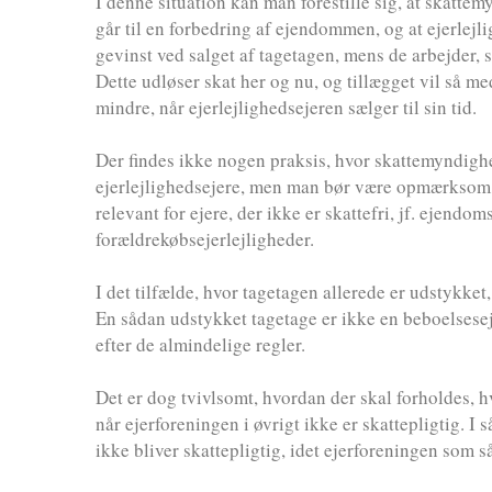
I denne situation kan man forestille sig, at skattem
går til en forbedring af ejendommen, og at ejerlejl
gevinst ved salget af tagetagen, mens de arbejder,
Dette udløser skat her og nu, og tillægget vil så m
mindre, når ejerlejlighedsejeren sælger til sin tid.
Der findes ikke nogen praksis, hvor skattemyndighe
ejerlejlighedsejere, men man bør være opmærksom p
relevant for ejere, der ikke er skattefri, jf. ejend
forældrekøbsejerlejligheder.
I det tilfælde, hvor tagetagen allerede er udstykket
En sådan udstykket tagetage er ikke en beboelsese
efter de almindelige regler.
Det er dog tvivlsomt, hvordan der skal forholdes, h
når ejerforeningen i øvrigt ikke er skattepligtig. I
ikke bliver skattepligtig, idet ejerforeningen som s