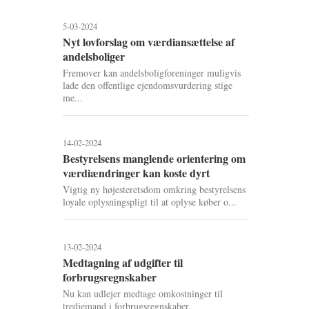
5-03-2024
Nyt lovforslag om værdiansættelse af
andelsboliger
Fremover kan andelsboligforeninger muligvis
lade den offentlige ejendomsvurdering stige
me...
14-02-2024
Bestyrelsens manglende orientering om
værdiændringer kan koste dyrt
Vigtig ny højesteretsdom omkring bestyrelsens
loyale oplysningspligt til at oplyse køber o...
13-02-2024
Medtagning af udgifter til
forbrugsregnskaber
Nu kan udlejer medtage omkostninger til
tredjemand i forbrugsregnskaber.