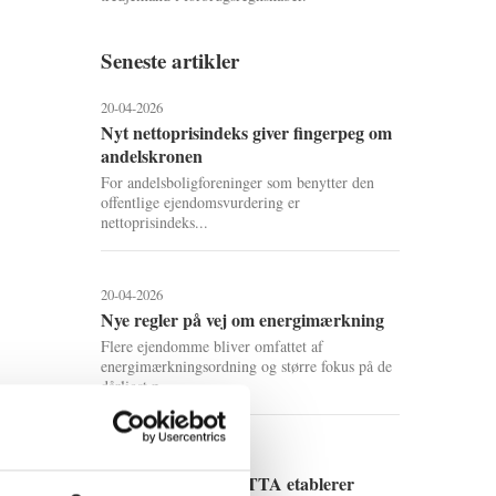
Seneste artikler
20-04-2026
Nyt nettoprisindeks giver fingerpeg om
andelskronen
For andelsboligforeninger som benytter den
offentlige ejendomsvurdering er
nettoprisindeks...
20-04-2026
Nye regler på vej om energimærkning
Flere ejendomme bliver omfattet af
energimærkningsordning og større fokus på de
dårligst p...
2-02-2026
Cobblestone og RETTA etablerer