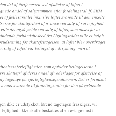
en del af fortjenesten ved afståelse af loftet i
gnede andel af salgssummen efter fordelingstal, jf. SKM
 af fællesarealet inklusive loftet svarende til den enkelte
lserne for skattefrihed af avance ved salg af sin lejlighed
ille det også gælde ved salg af loftet, som anses for at
 bindende forhåndsbesked fra Ligningsrådet ville et beløb
rudsætning for skattefritagelsen, at loftet blev overdraget
m salg af loftet var betinget af udstykning, men at
boelsesejerlejligheder, som opfylder betingelserne i
e skattefri af deres andel af vederlaget for afståelse af
en ny tagetage på ejerlejlighedsejendommen. Det er forudsat
ovenuet svarende til fordelingstallet for den pågældende
gen ikke er udstykket, førend tagetagen frasælges, vil
lejlighed, ikke skulle beskattes af en evt. gevinst i