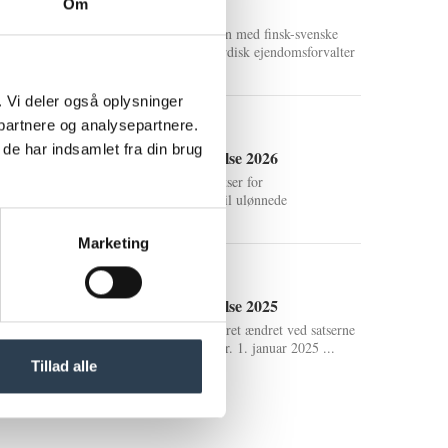
Om
INNA
Cobblestone går sammen med finsk-svenske
Retta og etablere ny nordisk ejendomsforvalter
IN...
k. Vi deler også oplysninger
partnere og analysepartnere.
1-01-2026
de har indsamlet fra din brug
Bestyrelsesgodtgørelse 2026
Nye væsentlig øgede satser for
bestyrelsesgodtgørelse til ulønnede
bestyrelsesmedlemmer
Marketing
13-01-2025
Bestyrelsesgodtgørelse 2025
Efter at der ikke har været ændret ved satserne
siden 2022, trådte der pr. 1. januar 2025 ...
Tillad alle