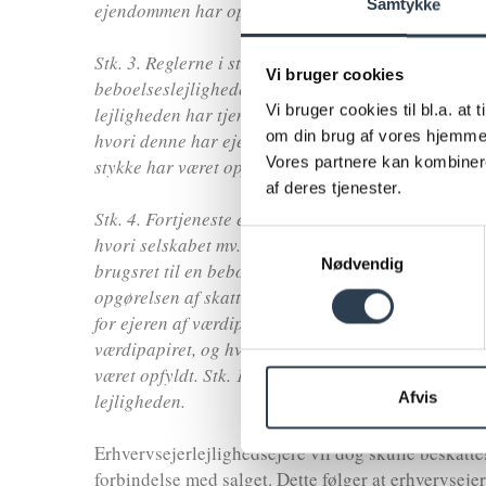
Samtykke
ejendommen har opfyldt betingelserne for at kunne 
Stk. 3. Reglerne i stk. 1 gælder også ved afståelse 
Vi bruger cookies
beboelseslejligheder, såfremt anparten er forbunde
Vi bruger cookies til bl.a. at
lejligheden har tjent til bolig for ejeren af anparte
om din brug af vores hjemmes
hvori denne har ejet anparten, og hvor betingelser
Vores partnere kan kombinere
stykke har været opfyldt.
af deres tjenester.
Stk. 4. Fortjeneste eller tab ved afståelse, herund
Samtykkevalg
hvori selskabet mv. endeligt opløses, af aktier, an
Nødvendig
brugsret til en beboelseslejlighed i en ejendom me
opgørelsen af skattepligtig indkomst efter aktieava
for ejeren af værdipapiret eller dennes husstand i e
værdipapiret, og hvor betingelserne for at kunne af
været opfyldt. Stk. 1, 2. pkt., finder tilsvarende an
Afvis
lejligheden.
Erhvervsejerlejlighedsejere vil dog skulle beskattes
forbindelse med salget. Dette følger at erhvervsejerl