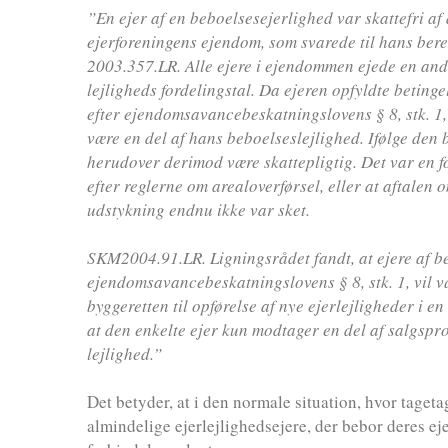
”En ejer af en beboelsesejerlighed var skattefri af d
ejerforeningens ejendom, som svarede til hans bere
2003.357.LR. Alle ejere i ejendommen ejede en andel
lejligheds fordelingstal. Da ejeren opfyldte betinge
efter ejendomsavancebeskatningslovens § 8, stk. 1, v
være en del af hans beboelseslejlighed. Ifølge den
herudover derimod være skattepligtig. Det var en fo
efter reglerne om arealoverførsel, eller at aftalen o
udstykning endnu ikke var sket.
SKM2004.91.LR. Ligningsrådet fandt, at ejere af be
ejendomsavancebeskatningslovens § 8, stk. 1, vil vær
byggeretten til opførelse af nye ejerlejligheder i 
at den enkelte ejer kun modtager en del af salgspr
lejlighed.”
Det betyder, at i den normale situation, hvor tageta
almindelige ejerlejlighedsejere, der bebor deres ejer