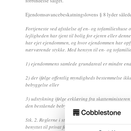
forbindelse salget.
Ejendomsavancebeskatningslovens § 8 lyder såled
Fortjeneste ved afståelse af en- og tofamilieshuse 
lejligheden har tjent til bolig for ejeren eller den
har ejet ejendommen, og hvor ejendommen har opfyld
nærværende stykke. Med hensyn til en- og tofamili
1) ejendommens samlede grundareal er mindre end 
2) der ifølge offentlig myndigheds bestemmelse ik
bebyggelse eller
3) udstykning ifølge erklæring fra skatteministeren 
den bestående bebyggelse.
Stk. 2. Reglerne i stk. 1 gælder også for sommerhu
benyttet til privat formål i en del af eller hele de