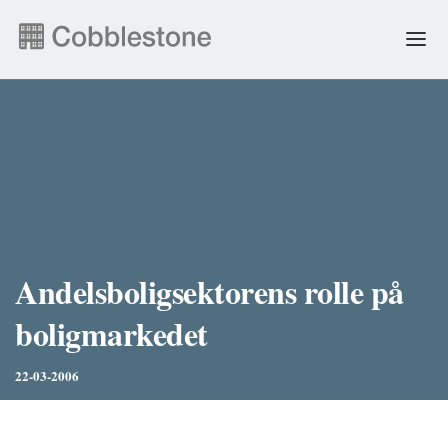
NYHEDER
EJENDOMSADMINISTRATION
ANDRE YDELSER
FAQ & SELVBETJENING
Andelsboligsektorens rolle på
boligmarkedet
JOB
22-03-2006
ENGLISH
PERSONDATA