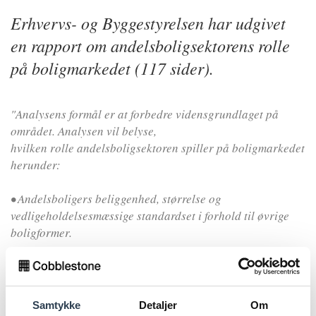
Erhvervs- og Byggestyrelsen har udgivet
en rapport om andelsboligsektorens rolle
på boligmarkedet (117 sider).
"Analysens formål er at forbedre vidensgrundlaget på
området. Analysen vil belyse,
hvilken rolle andelsboligsektoren spiller på boligmarkedet
herunder:
• Andelsboligers beliggenhed, størrelse og
vedligeholdelsesmæssige standardset i forhold til øvrige
boligformer.
•Hvem der bor i andelsboligerne (fordelt på alder,
indkomster, socialgrupper m.v.) set i forhold til andre
boligformer.
Samtykke
Detaljer
Om