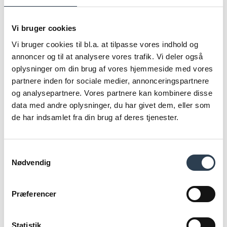
•En afdækning af fraflytninger og mobiliteten i
andelsboligsektoren sammenlignet med andre boligformer.
Vi bruger cookies
Vi bruger cookies til bl.a. at tilpasse vores indhold og
•En afdækning af tilgængeligheden og adgangen til
annoncer og til at analysere vores trafik. Vi deler også
andelsboligerne, herunder
oplysninger om din brug af vores hjemmeside med vores
omfanget af brugen af ventelister, nepotisme og penge
partnere inden for sociale medier, annonceringspartnere
under bordet m.v.
og analysepartnere. Vores partnere kan kombinere disse
data med andre oplysninger, du har givet dem, eller som
•Priserne på andelsboliger, herunder anvendelsen af
de har indsamlet fra din brug af deres tjenester.
maksimalprisreglerne ved
salg af andelsboligerne.
Samtykkevalg
•Boligomkostninger og boligudgifter for beboerne i
Nødvendig
andelsboliger
sammenlignet med tilsvarende boliger i andre
Præferencer
boligformer."
Statistik