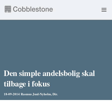
NYHEDER
EJENDOMSADMINISTRATION
ANDRE YDELSER
FAQ & SELVBETJENING
Den simple andelsbolig skal
tilbage i fokus
JOB
18-09-2014
Rasmus Juul-Nyholm, Dir.
ENGLISH
PERSONDATA