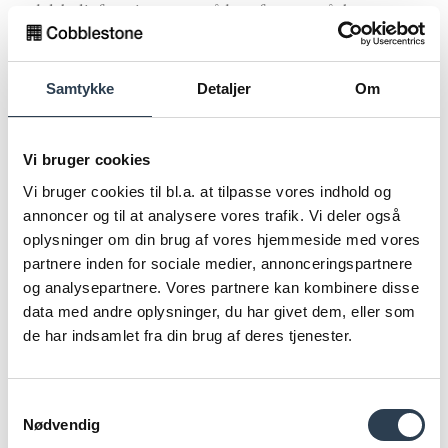
andelsboligforeningernes måde at fungere på, hvor en
bestyrelse skiftes ud ofte, det har medført helt unødige
omkostninger.
Samtykke
Detaljer
Om
Forår 2014 Det nye oplysningsskema
·
bliver tilgængeligt
og lovpligtigt. Intensionen med skemaet er god og
fornuftig, men det er unødvendigt omfattende, vanskeligt
Vi bruger cookies
at forstå – selv for eksperter, og på visse område direkte
Vi bruger cookies til bl.a. at tilpasse vores indhold og
misvisende. Skemaet indeholder bl.a. en farvekodning af
annoncer og til at analysere vores trafik. Vi deler også
foreningens lån og andre oplysninger der kan få gode
oplysninger om din brug af vores hjemmeside med vores
foreninger til at fremstå dårlige. Dertil kommer, at
partnere inden for sociale medier, annonceringspartnere
omkostningerne ved at udarbejde skemaet er voldsomme,
og analysepartnere. Vores partnere kan kombinere disse
(de tegner nu til ca. 2-4.000 kr./handel), og skemaet kunne
data med andre oplysninger, du har givet dem, eller som
helt være undgået, hvis man blot havde gjort
de har indsamlet fra din brug af deres tjenester.
oplysningerne til en lovpligtig del af foreningens
regnskab.
Samtykkevalg
Forår 2014
·
: Andelsboligforeningerne og
Nødvendig
administratorerne underlægges sammen med bankerne