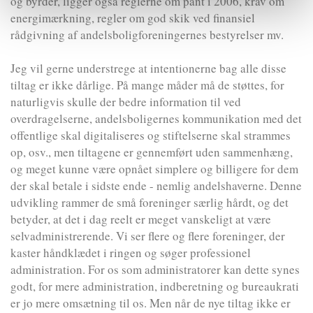
og byrder, ligger også reglerne om pant i 2006, krav om
energimærkning, regler om god skik ved finansiel
rådgivning af andelsboligforeningernes bestyrelser mv.
Jeg vil gerne understrege at intentionerne bag alle disse
tiltag er ikke dårlige. På mange måder må de støttes, for
naturligvis skulle der bedre information til ved
overdragelserne, andelsboligernes kommunikation med det
offentlige skal digitaliseres og stiftelserne skal strammes
op, osv., men tiltagene er gennemført uden sammenhæng,
og meget kunne være opnået simplere og billigere for dem
der skal betale i sidste ende - nemlig andelshaverne. Denne
udvikling rammer de små foreninger særlig hårdt, og det
betyder, at det i dag reelt er meget vanskeligt at være
selvadministrerende. Vi ser flere og flere foreninger, der
kaster håndklædet i ringen og søger professionel
administration. For os som administratorer kan dette synes
godt, for mere administration, indberetning og bureaukrati
er jo mere omsætning til os. Men når de nye tiltag ikke er