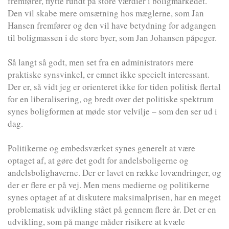
fremfører, flytte rundt på store værdier i boligmarkedet.
Den vil skabe mere omsætning hos mæglerne, som Jan
Hansen fremfører og den vil have betydning for adgangen
til boligmassen i de store byer, som Jan Johansen påpeger.
Så langt så godt, men set fra en administrators mere
praktiske synsvinkel, er emnet ikke specielt interessant.
Der er, så vidt jeg er orienteret ikke for tiden politisk flertal
for en liberalisering, og bredt over det politiske spektrum
synes boligformen at møde stor velvilje – som den ser ud i
dag.
Politikerne og embedsværket synes generelt at være
optaget af, at gøre det godt for andelsboligerne og
andelsbolighaverne. Der er lavet en række lovændringer, og
der er flere er på vej. Men mens medierne og politikerne
synes optaget af at diskutere maksimalprisen, har en meget
problematisk udvikling stået på gennem flere år. Det er en
udvikling, som på mange måder risikere at kvæle