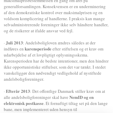
maksimalprisbestemmelsen en gang om året på
generalforsamlingen. Konsekvensen er en underminering
af den demokratiske kontrol over maksimalprisen og en
voldsom komplicering af handlerne. I praksis kan mange
selvadministrerende foreninger ikke selv håndtere handler,
og de risikerer at ifalde ansvar ved fejl.
Juli 2013
·
: Andelsboligloven ændres således at der
karensperiode
indføres en
efter stiftelsen og et krav om
udarbejdelse af et lovpligtigt oplysningsskema.
Karensperioden har de bedste intentioner, men den hindrer
ikke opportunistiske stiftelser, som det var tænkt. I stedet
vanskeliggør den nødvendigt vedligehold af nystiftede
andelsboligforeninger.
Efterår 2013
·
: Det offentlige Danmark stiller krav om at
NemID og en
alle andelsboligforeninger skal have
elektronisk postkasse
. Et fornuftigt tiltag set på den lange
bane, men implementeret uden hensyn til