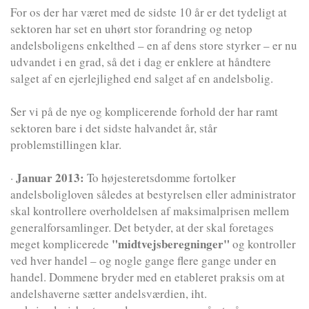
For os der har været med de sidste 10 år er det tydeligt at
sektoren har set en uhørt stor forandring og netop
andelsboligens enkelthed – en af dens store styrker – er nu
udvandet i en grad, så det i dag er enklere at håndtere
salget af en ejerlejlighed end salget af en andelsbolig.
Ser vi på de nye og komplicerende forhold der har ramt
sektoren bare i det sidste halvandet år, står
problemstillingen klar.
Januar 2013:
·
To højesteretsdomme fortolker
andelsboligloven således at bestyrelsen eller administrator
skal kontrollere overholdelsen af maksimalprisen mellem
generalforsamlinger. Det betyder, at der skal foretages
"midtvejsberegninger"
meget komplicerede
og kontroller
ved hver handel – og nogle gange flere gange under en
handel. Dommene bryder med en etableret praksis om at
andelshaverne sætter andelsværdien, iht.