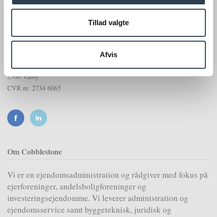
Cobblestone A/S
Tillad valgte
+45 7022 2215
kontakt@cobblestone.dk
Afvis
Gammel Køge Landevej 57, 3. sal
2500 Valby
CVR nr. 2734 6065
Om Cobblestone
Vi er en ejendomsadministration og rådgiver med fokus på
ejerforeninger, andelsboligforeninger og
investeringsejendomme. Vi leverer administration og
ejendomsservice samt byggeteknisk, juridisk og