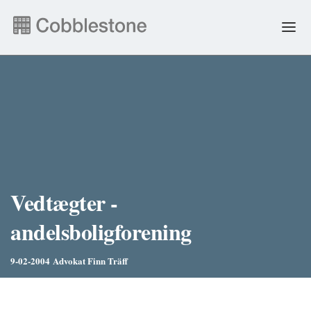
NYHEDER
EJENDOMSADMINISTRATION
ANDRE YDELSER
FAQ & SELVBETJENING
Vedtægter -
andelsboligforening
JOB
9-02-2004
Advokat Finn Träff
ENGLISH
PERSONDATA