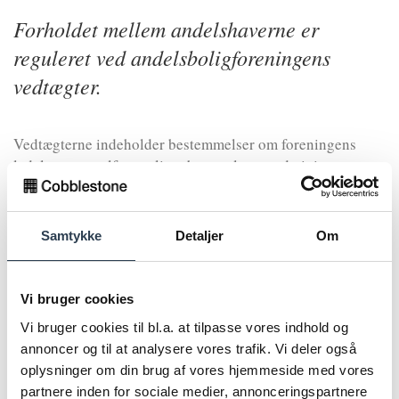
Forholdet mellem andelshaverne er
reguleret ved andelsboligforeningens
vedtægter.
Vedtægterne indeholder bestemmelser om foreningens
ledelse, generalforsamling, bestyrelse og administrator.
Vedtægterne kan indeholde andre vigtige bestemmelser,
som f.eks. bestemmelse om venteliste ved salg eller om,
Samtykke
Detaljer
Om
hvad der er undergivet fælles vedligeholdelse og hvad der
er undergivet den enkeltes vedligeholdelsespligt.
Vi bruger cookies
Vedtægterne kan indeholde også indeholde andre
Vi bruger cookies til bl.a. at tilpasse vores indhold og
bestemmelser, som f.eks. ordensbestemmelser og
annoncer og til at analysere vores trafik. Vi deler også
bestemmelser om husdyrhold.
oplysninger om din brug af vores hjemmeside med vores
partnere inden for sociale medier, annonceringspartnere