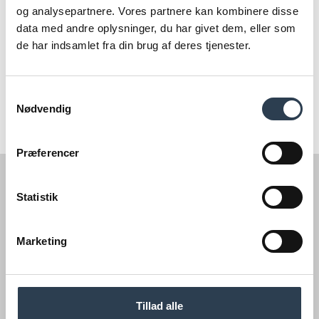
Se også vores artikel om modelvedtægt.
og analysepartnere. Vores partnere kan kombinere disse
data med andre oplysninger, du har givet dem, eller som
Bliver din andelsboligforening ikke allerede administreret
de har indsamlet fra din brug af deres tjenester.
hos os, så kan du nemt og hurtigt få et tilbud
lige her
Samtykkevalg
Nødvendig
Præferencer
Statistik
Marketing
Tillad alle
Kontakt os