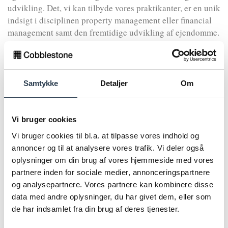
udvikling. Det, vi kan tilbyde vores praktikanter, er en unik
indsigt i disciplinen property management eller financial
management samt den fremtidige udvikling af ejendomme.
- Praktikanterne kommer ind i et tilrettelagt praktikforløb,
der giver en bred indsigt i de grundlæggende
kvalifikationer. Vi har fokus på at udvikle den enkelte,
Samtykke
Detaljer
Om
personligt som fagligt, og så kommer praktikanten til at
arbejde tæt sammen med andre i et fast team. Man bliver en
del af fremtidens administration. Det bliver sjovt,
Vi bruger cookies
spændende og med stor variation i hverdagen, fortæller
Vi bruger cookies til bl.a. at tilpasse vores indhold og
vores Head of Property Management hos Cobblestone,
annoncer og til at analysere vores trafik. Vi deler også
Eliza Sejer Lund.
oplysninger om din brug af vores hjemmeside med vores
partnere inden for sociale medier, annonceringspartnere
Vi søger løbende praktikanter, så du kan altid søge til
og analysepartnere. Vores partnere kan kombinere disse
næste optag her:
https://cobblestone.dk/job
data med andre oplysninger, du har givet dem, eller som
de har indsamlet fra din brug af deres tjenester.
Bæredygtighed og innovation
En af de unge, som har taget springet fra