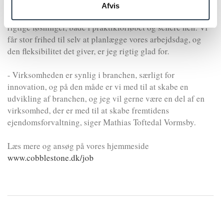
været oplevelsen af, at ledelsen i Cobblestone bakker sine
Afvis
medarbejdere op og giver dem et mandat til selv at finde de
rigtige løsninger, både i praktikforløbet og senere hen. Vi
får stor frihed til selv at planlægge vores arbejdsdag, og
den fleksibilitet det giver, er jeg rigtig glad for.
- Virksomheden er synlig i branchen, særligt for
innovation, og på den måde er vi med til at skabe en
udvikling af branchen, og jeg vil gerne være en del af en
virksomhed, der er med til at skabe fremtidens
ejendomsforvaltning, siger Mathias Toftedal Vormsby.
Læs mere og ansøg på
vores hjemmeside
www.cobblestone.dk/job