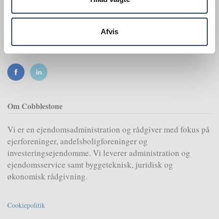
Gammel Køge Landevej 57, 3. sal
2500 Valby
Afvis
CVR nr. 2734 6065
Om Cobblestone
Vi er en ejendomsadministration og rådgiver med fokus på
ejerforeninger, andelsboligforeninger og
investeringsejendomme. Vi leverer administration og
ejendomsservice samt byggeteknisk, juridisk og
økonomisk rådgivning.
Cookiepolitik