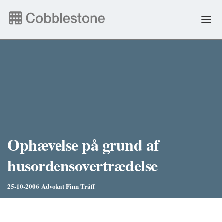
NYHEDER
EJENDOMSADMINISTRATION
ANDRE YDELSER
FAQ & SELVBETJENING
Ophævelse på grund af
husordensovertrædelse
JOB
25-10-2006
Advokat Finn Träff
ENGLISH
PERSONDATA