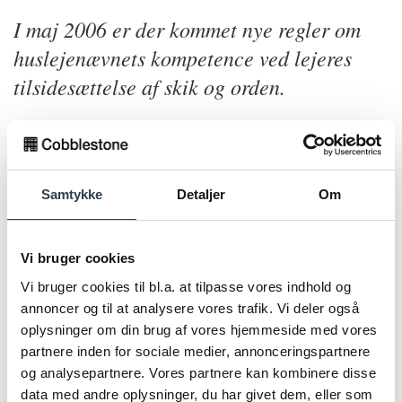
I maj 2006 er der kommet nye regler om
huslejenævnets kompetence ved lejeres
tilsidesættelse af skik og orden.
Reglerne er tænkt til at gøre det lettere at behandle sager
om lejere, der ikke overholder husordenen.
Samtykke
Detaljer
Om
Umiddelbart indebærer reglerne dog, at en udlejer skal
indbringe en husordenssag for huslejenævnet med henblik
på at få pålagt lejeren en "retsfølge", inden der kan ske
Vi bruger cookies
ophævelse efter lejelovens § 93, stk. 1, litra g.
Vi bruger cookies til bl.a. at tilpasse vores indhold og
annoncer og til at analysere vores trafik. Vi deler også
Den efterfølgende sag burde derefter blive lettere, men da
oplysninger om din brug af vores hjemmeside med vores
lejere naturligvis stadig skal have den samme
partnere inden for sociale medier, annonceringspartnere
retssikkerhed som tidligere, er det dog ikke sikkert, at den
og analysepartnere. Vores partnere kan kombinere disse
efterfølgende retssag vil blive lettere eller hurtigere.
data med andre oplysninger, du har givet dem, eller som