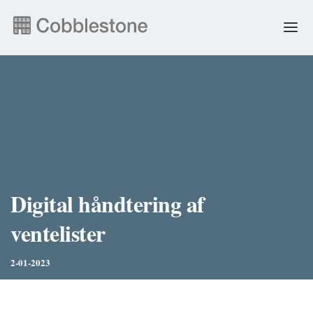
NYHEDER
EJENDOMSADMINISTRATION
ANDRE YDELSER
FAQ & SELVBETJENING
Digital håndtering af
ventelister
JOB
2-01-2023
ENGLISH
PERSONDATA