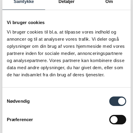
opgaver i forbindelse med den daglige drift. Platformen
Samtykke
Detaljer
Om
giver et nemt og transparent overblik. Den samler alle
informationer et sted og er meget intuitivt og nemt at tilgå.
Vi bruger cookies
Med +35.000 boligsøgende opskrevet på platformen og
Vi bruger cookies til bl.a. at tilpasse vores indhold og
mere end 450 lister håndteret, har Waitly stor erfaring med
annoncer og til at analysere vores trafik. Vi deler også
at sikre den gode brugeroplevelse for alle parter.
oplysninger om din brug af vores hjemmeside med vores
partnere inden for sociale medier, annonceringspartnere
Waitly kan håndtere både interne-, eksterne-, børne-,
og analysepartnere. Vores partnere kan kombinere disse
relations- og parkeringsplads ventelister mm. Det er den
data med andre oplysninger, du har givet dem, eller som
førende løsning i Danmark, og Waitly samarbejder både
de har indsamlet fra din brug af deres tjenester.
med ABF og Cobblestone.
Vil du høre mere om vores brug af løsningen kan du
Samtykkevalg
kontakte os på
kontakt@cobblestone.dk
Nødvendig
Bliver din forening eller ejendom ikke allerede i dag
Præferencer
administreret hos os, så kan du nemt og hurtigt få et tilbud
på administration
lige her