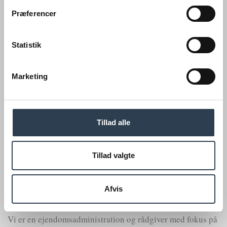
Præferencer
Kontakt os
Statistik
Cobblestone A/S
+45 7022 2215
Marketing
kontakt@cobblestone.dk
Gammel Køge Landevej 57, 3. sal
2500 Valby
Tillad alle
CVR nr. 2734 6065
Tillad valgte
Afvis
Om Cobblestone
Vi er en ejendomsadministration og rådgiver med fokus på