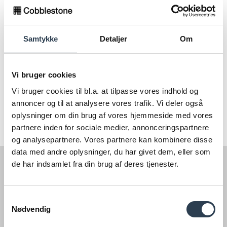
Fælles søgning
Samtykke
Detaljer
Om
På Boligsiden søger man hos alle ejendomsmæglere på en
gang, og det sparer derfor søgning hos de enkelte
mæglerkæder.
Vi bruger cookies
Vi bruger cookies til bl.a. at tilpasse vores indhold og
annoncer og til at analysere vores trafik. Vi deler også
oplysninger om din brug af vores hjemmeside med vores
partnere inden for sociale medier, annonceringspartnere
og analysepartnere. Vores partnere kan kombinere disse
data med andre oplysninger, du har givet dem, eller som
de har indsamlet fra din brug af deres tjenester.
Samtykkevalg
Nødvendig