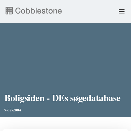
NYHEDER
EJENDOMSADMINISTRATION
ANDRE YDELSER
FAQ & SELVBETJENING
Boligsiden - DEs søgedatabase
JOB
9-02-2004
ENGLISH
PERSONDATA